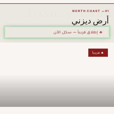
Disney Land
01— NORTH COAST
أرض ديزني
Plot
🔥 إطلاق قريباً — سجّل الآن
🔥 قريباً