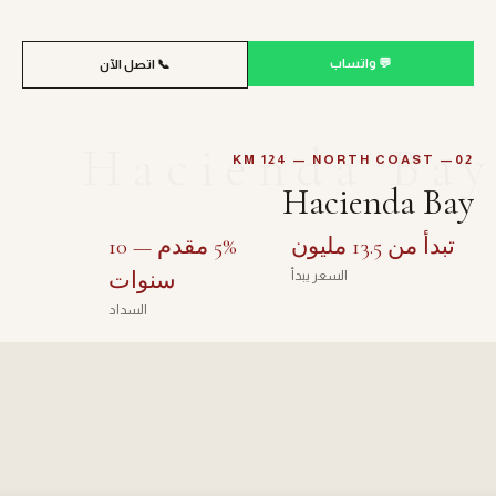
💬 واتساب
📞 اتصل الآن
Hacienda Bay
02— KM 124 — NORTH COAST
Hacienda Bay
تبدأ من 13.5 مليون
5% مقدم — 10
سنوات
السعر يبدأ
السداد