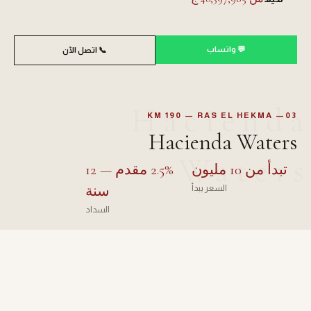
💬 واتساب
📞 اتصل الآن
Hacienda
03— KM 190 — RAS EL HEKMA
Hacienda Waters
Waters
تبدأ من 10 مليون
2.5% مقدم — 12
سنة
السعر يبدأ
السداد