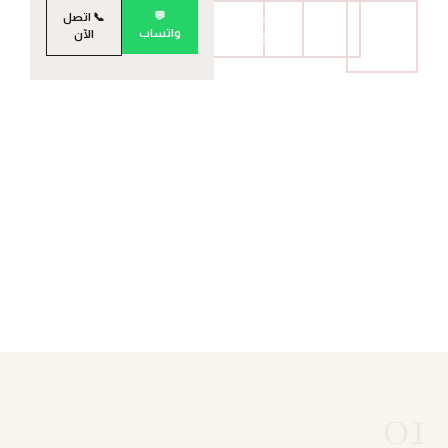
💬
📞 اتصل
Hacienda
Hacienda
🔥
أرض
Bay
Waters
واتساب
الآن
ديزني
01