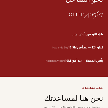
01111340567
🔥 إطلاق قريباً
أرض ديزني
كيلو 124 — يبدأ من 13.5M
Hacienda Bay
رأس الحكمة — يبدأ من 10M
Hacienda Waters
طلب معلومات
نحن هنا لمساعدتك
سيتواصل معك فريق Palm Hills خلال 24 ساعة