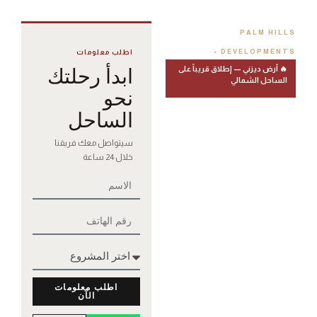
PALM HILLS
DEVELOPMENTS •
اطلب معلومات
🔥 أرض ديزني — إطلاق قريباً على
ابدأ رحلتك
الساحل الشمالي
نحو
الساحل
الساحل
الشمالي
سيتواصل معك فريقنا
بتوقيع
خلال 24 ساعة
Palm Hills
Hacienda Bay، Hacienda
Waters، وأرض ديزني المرتقب
— 3 مشاريع ساحلية من أقوى
المطورين في مصر. تواصل
اطلب معلومات
معنا للأسعار والحجز.
الآن